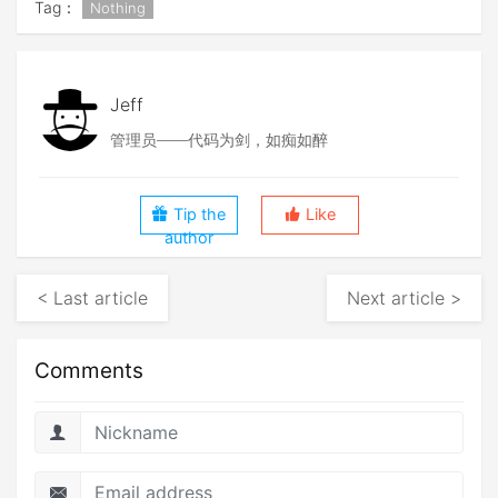
Tag：
Nothing
Jeff
管理员——代码为剑，如痴如醉
Tip the
Like
author
< Last article
Next article >
Comments