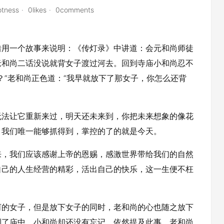
tness
0likes
0comments
借用一个故事来说明：《传灯录》中讲道：会元和尚师徒
老和尚二话没说就背女子渡过河去。回到寺庙小和尚忍不
？”老和尚正色道：“我早就放下了那女子，你怎么还背
无法让它重新来过，明天还未来到，你把未来想象的像花
，我们唯一能够抓得到，掌控的了的就是今天。
来，我们应该感谢上帝的恩赐，感激世界带给我们的自然
自己的人生经营的精彩，活出自己的快乐，这一生便不枉
河的女子，但是放下女子的同时，老和尚的心也随之放下
到了庙中，小和尚却还没有忘记，依然提及此事。老和尚