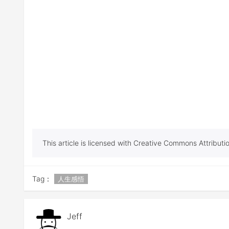
This article is licensed with Creative Commons Attribu
Tag：
人生感悟
Jeff