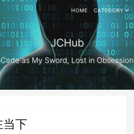
HOME
CATEGORY
JCHub
Code as My Sword, Lost in Obsession
在当下