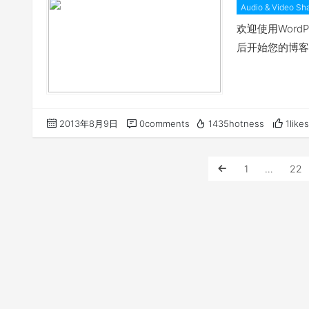
知》。《通知》
Audio & Video Sh
环保技术、生物
欢迎使用Wor
业”的背景下，
后开始您的博客
学校从本科教育
行机制的改革和
家战略性新兴产
近三百家高校提
2013年8月9日
0comments
1435hotness
1likes
了获批的高等学
有37个，其中
1
…
22
信息工程专业。
物联网工程专业
是湖南省唯一的
工程技术人才，
电子、计算机、
网感知与标识技
全技术，具有物
及其应用方面进