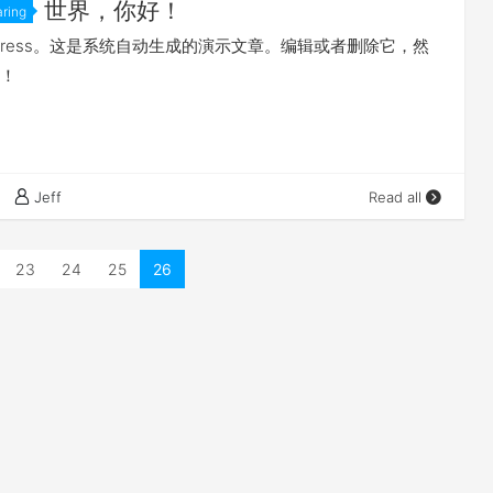
世界，你好！
指出：在“国家决定大力发展互联网、绿色经济、低碳经济、
aring
医药等关系到未来环境和人类生活的一些重要战略性新兴产
dPress。这是系统自动生成的演示文章。编辑或者删除它，然
“加大战略性新兴产业人才培养力度，支持和鼓励有条件的高等
！
入手，加速教学内容、课程体系、教学方法和管理体制与运
创新，积极培养战略性新兴产业相关专业的人才”，是“满足国
业发展对高素质人才的迫切需求”。 《通知》发出后，全国有
出了申报物联网专业的申请。2010年7月12日，教育部公布
Jeff
Read all
校战略性新兴产业相关本科专业名单，与物联网相关的专业
物联网工程专业30个，传感网技术专业5个，还有2个智能电网
23
24
25
26
2011年教育部又批准了9个国家级物联网工程特色专业，我校
因其雄厚的办学实力和富有特色的培养方案而位列其中，也
特色物联网工程专业。 本专业致力于培养物联网领域的高级
毕业生将系统地掌握物联网技术与工程领域所需要的电工、
自动化和通信等相关学科的基本理论和基本知识，掌握物联
术、物联网信息处理技术、物联网体系结构、数据传输与安
联网系统的硬件、软件设计和开发能力，具备在物联网系统
行综合研究、开发和集成的能力。 主要专业课程有电路与电