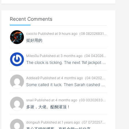
Recent Comments
cxocto Published at 9 hours ago（08 08202683104 04 04pm26）
挺好用的
Miles0u Published at 3 months ago（04 04202643009 22 22pm26）
The clock is ticking. The next 1M jackpot wonвЂ™t ...
Addiea9 Published at 4 months ago（04 04202643001 08 08am26）
Some called it luck. Then Sarah cashed 800K. Be ne...
snail Published at 4 months ago（03 03202633105 27 27pm26）
多谢，大佬。醍醐灌顶！
dongxuh Published at 1 years ago（07 07202573103 27 27pm25）
真心不错的博客，有机会能一起分享