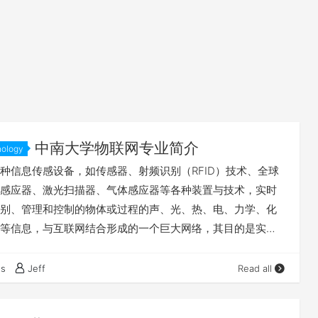
中南大学物联网专业简介
nology
种信息传感设备，如传感器、射频识别（RFID）技术、全球
感应器、激光扫描器、气体感应器等各种装置与技术，实时
别、管理和控制的物体或过程的声、光、热、电、力学、化
等信息，与互联网结合形成的一个巨大网络，其目的是实现
的连接，实现对物理世界的智能化识别、管理和控制。物联
纪最有前途的战略性新兴产业，受到各国政府、产业与学术界
es
Jeff
Read all
由于专业人才培养对物联网发展具有十分重要的意义，教育部
月发出了《关于战略性新兴产业相关专业申报和审批工作的通