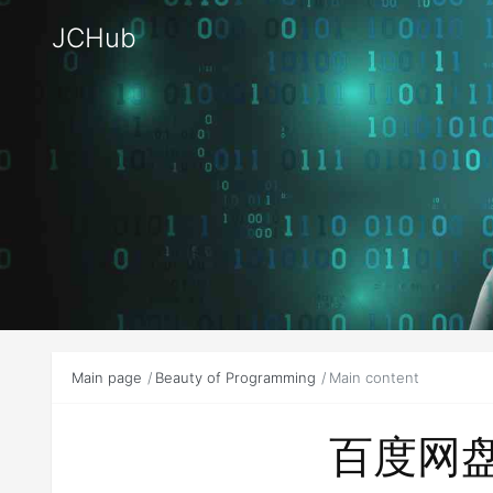
JCHub
Main page
Beauty of Programming
Main content
百度网