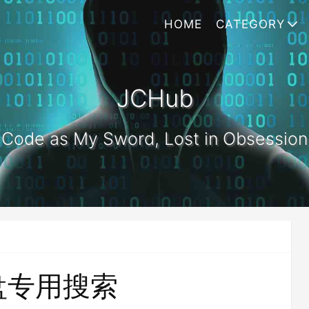
HOME
CATEGORY
JCHub
Code as My Sword, Lost in Obsession
盘专用搜索