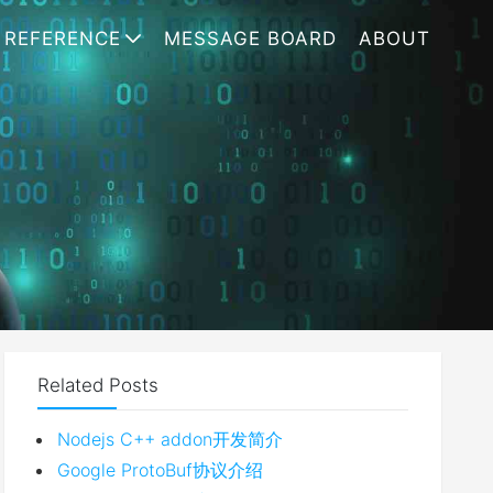
REFERENCE
MESSAGE BOARD
ABOUT
Related Posts
Nodejs C++ addon开发简介
Google ProtoBuf协议介绍