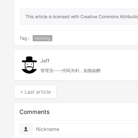
This article is licensed with Creative Commons Attribu
Tag：
Nothing
Jeff
管理员——代码为剑，如痴如醉
< Last article
Comments