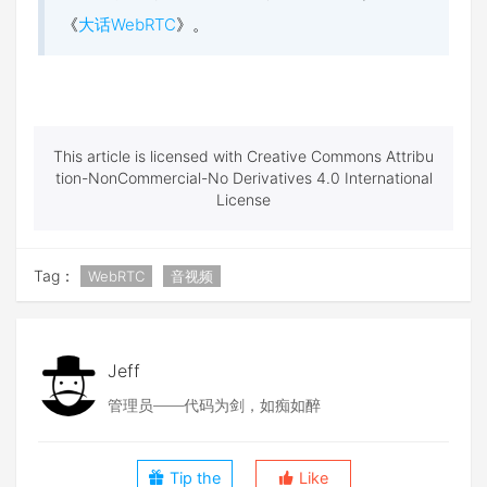
《
大话WebRTC
》。
This article is licensed with Creative Commons Attribu
tion-NonCommercial-No Derivatives 4.0 International
License
Tag：
WebRTC
音视频
Jeff
管理员——代码为剑，如痴如醉
Tip the
Like