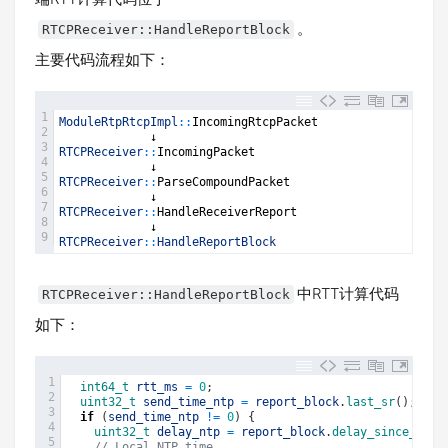
。
RTCPReceiver::HandleReportBlock
主要代码流程如下：
1
ModuleRtpRtcpImpl
::
IncomingRtcpPacket
2
↓
3
RTCPReceiver
::
IncomingPacket
4
↓
5
RTCPReceiver
::
ParseCompoundPacket
6
↓
7
RTCPReceiver
::
HandleReceiverReport
8
↓
9
RTCPReceiver
::
HandleReportBlock
中RTT计算代码
RTCPReceiver::HandleReportBlock
如下：
1
int64_t 
rtt_ms
=
0
;
2
uint32_t 
send_time_ntp
=
report_block
.
last_sr
(
)
;
3
if
(
send_time_ntp
!=
0
)
{
4
uint32_t 
delay_ntp
=
report_block
.
delay_since_last
5
// Local NTP time.