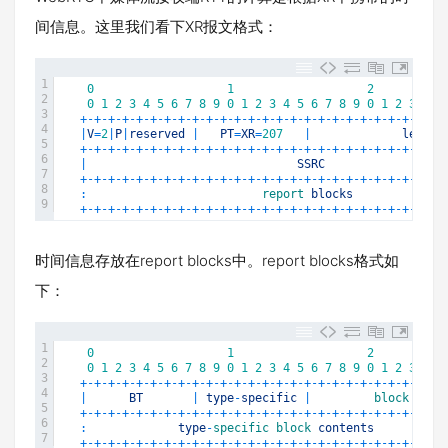
间信息。这里我们看下XR报文格式：
1
0
1
2
2
0
1
2
3
4
5
6
7
8
9
0
1
2
3
4
5
6
7
8
9
0
1
2
3
4
5
3
+
-
+
-
+
-
+
-
+
-
+
-
+
-
+
-
+
-
+
-
+
-
+
-
+
-
+
-
+
-
+
-
+
-
+
-
+
-
+
-
+
-
+
-
+
-
+
-
+
-
+
-
4
|
V
=
2
|
P
|
reserved
|
PT
=
XR
=
207
|
length
5
+
-
+
-
+
-
+
-
+
-
+
-
+
-
+
-
+
-
+
-
+
-
+
-
+
-
+
-
+
-
+
-
+
-
+
-
+
-
+
-
+
-
+
-
+
-
+
-
+
-
+
-
6
|
SSRC
7
+
-
+
-
+
-
+
-
+
-
+
-
+
-
+
-
+
-
+
-
+
-
+
-
+
-
+
-
+
-
+
-
+
-
+
-
+
-
+
-
+
-
+
-
+
-
+
-
+
-
+
-
8
:
report 
blocks
9
+
-
+
-
+
-
+
-
+
-
+
-
+
-
+
-
+
-
+
-
+
-
+
-
+
-
+
-
+
-
+
-
+
-
+
-
+
-
+
-
+
-
+
-
+
-
+
-
+
-
+
-
时间信息存放在report blocks中。report blocks格式如
下：
1
0
1
2
2
0
1
2
3
4
5
6
7
8
9
0
1
2
3
4
5
6
7
8
9
0
1
2
3
4
5
3
+
-
+
-
+
-
+
-
+
-
+
-
+
-
+
-
+
-
+
-
+
-
+
-
+
-
+
-
+
-
+
-
+
-
+
-
+
-
+
-
+
-
+
-
+
-
+
-
+
-
+
-
4
|
BT
|
type
-
specific
|
block 
leng
5
+
-
+
-
+
-
+
-
+
-
+
-
+
-
+
-
+
-
+
-
+
-
+
-
+
-
+
-
+
-
+
-
+
-
+
-
+
-
+
-
+
-
+
-
+
-
+
-
+
-
+
-
6
:
type
-
specific 
block 
contents
7
+
-
+
-
+
-
+
-
+
-
+
-
+
-
+
-
+
-
+
-
+
-
+
-
+
-
+
-
+
-
+
-
+
-
+
-
+
-
+
-
+
-
+
-
+
-
+
-
+
-
+
-