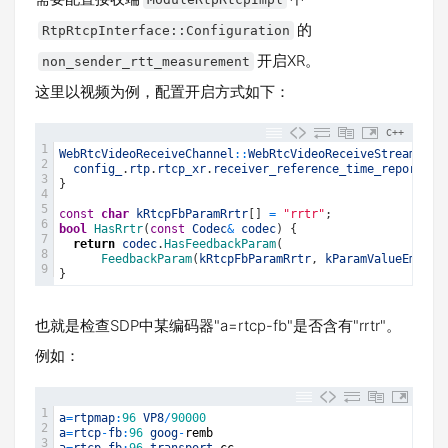
的
RtpRtcpInterface::Configuration
开启XR。
non_sender_rtt_measurement
这里以视频为例，配置开启方式如下：
C++
1
WebRtcVideoReceiveChannel
::
WebRtcVideoReceiveStream
::
We
2
config_
.
rtp
.
rtcp_xr
.
receiver_reference_time_report
=
3
}
4
5
const
char
kRtcpFbParamRrtr
[
]
=
"rrtr"
;
6
bool
HasRrtr
(
const
Codec
&
codec
)
{
7
return
codec
.
HasFeedbackParam
(
8
FeedbackParam
(
kRtcpFbParamRrtr
,
kParamValueEmpty
)
9
}
也就是检查SDP中某编码器"a=rtcp-fb"是否含有"rrtr"。
例如：
1
a
=
rtpmap
:
96
VP8
/
90000
2
a
=
rtcp
-
fb
:
96
goog
-
remb
3