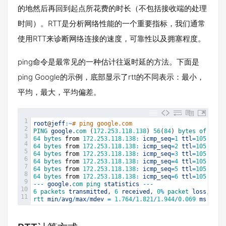
的地然后再回到起点所花费的时长（不包括接收端的处理
时间）。RTT是分析网络性能的一个重要指标，我们通常
使用RTT来诊断网络连接的速度，可靠性以及拥塞程度。
ping命令是最常见的一种估计往返时延的方法。下面是
ping Google的示例，底部显示了rtt的不同表示：最小，
平均，最大，平均偏差。
1
root
@
jeff
:
~
# ping google.com
2
PING 
google
.
com
(
172.253.118.138
)
56
(
84
)
bytes 
of 
data
3
64
bytes 
from
172.253.118.138
:
icmp_seq
=
1
ttl
=
105
time
4
64
bytes 
from
172.253.118.138
:
icmp_seq
=
2
ttl
=
105
time
5
64
bytes 
from
172.253.118.138
:
icmp_seq
=
3
ttl
=
105
time
6
64
bytes 
from
172.253.118.138
:
icmp_seq
=
4
ttl
=
105
time
7
64
bytes 
from
172.253.118.138
:
icmp_seq
=
5
ttl
=
105
time
8
64
bytes 
from
172.253.118.138
:
icmp_seq
=
6
ttl
=
105
time
9
--
-
google
.
com 
ping 
statistics
--
-
10
6
packets 
transmitted
,
6
received
,
0
%
packet 
loss
,
tim
11
rtt 
min
/
avg
/
max
/
mdev
=
1.764
/
1.821
/
1.944
/
0.069
ms