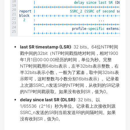
18
|
delay 
since 
last 
SR
(
DLSR
)
19
+=
+=
+=
+=
+=
+=
+=
+=
+=
+=
+=
+=
+=
+=
+=
+=
+=
+=
+=
+=
+=
+=
+=
+
20
report
|
SSRC_2
(
SSRC 
of 
second 
source
21
block
+
-
+
-
+
-
+
-
+
-
+
-
+
-
+
-
+
-
+
-
+
-
+
-
+
-
+
-
+
-
+
-
+
-
+
-
+
-
+
-
+
-
+
-
+
-
+
22
2
:
.
.
.
23
+=
+=
+=
+=
+=
+=
+=
+=
+=
+=
+=
+=
+=
+=
+=
+=
+=
+=
+=
+=
+=
+=
+=
+
24
|
profile
-
specific 
extensions
25
+
-
+
-
+
-
+
-
+
-
+
-
+
-
+
-
+
-
+
-
+
-
+
-
+
-
+
-
+
-
+
-
+
-
+
-
+
-
+
-
+
-
+
-
+
-
+
last SR timestamp (LSR)
: 32 bits。64位NTP时间
戳中间的32bit（NTP时间戳指绝对时间，相对1900
年1月1日00:00:00经历的时间，单位为秒。完整
NTP时间戳用64bits表示，左半32bits表示整数，右
半32bits表示小数，一般为了紧凑，取中间32bits表
示即可，这时整数与小数分别16bits表示）。记录着
上次源SSRC_n发送SR的NTP时间，从收到的SR记录
的NTP时间戳获取。如果没有收到SR，值为0。
delay since last SR (DLSR)
: 32 bits。以
1/65536（2^16）秒为单位。记录着上次接收到源
SSRC_n发送的SR到当前发送RR的间隔时间。如果
没有收到SR，值为0。