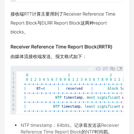
接收端RTT计算主要用到了Receiver Reference Time
Report Block与DLRR Report Block这两种report
blocks。
Receiver Reference Time Report Block(RRTR)
由媒体流接收端发送。报文格式如下：
1
0
1
2
2
0
1
2
3
4
5
6
7
8
9
0
1
2
3
4
5
6
7
8
9
0
1
2
3
4
5
3
+
-
+
-
+
-
+
-
+
-
+
-
+
-
+
-
+
-
+
-
+
-
+
-
+
-
+
-
+
-
+
-
+
-
+
-
+
-
+
-
+
-
+
-
+
-
+
-
+
-
+
-
4
|
BT
=
4
|
reserved
|
block 
length
5
+
-
+
-
+
-
+
-
+
-
+
-
+
-
+
-
+
-
+
-
+
-
+
-
+
-
+
-
+
-
+
-
+
-
+
-
+
-
+
-
+
-
+
-
+
-
+
-
+
-
+
-
6
|
NTP 
timestamp
,
most 
significant 
word
7
+
-
+
-
+
-
+
-
+
-
+
-
+
-
+
-
+
-
+
-
+
-
+
-
+
-
+
-
+
-
+
-
+
-
+
-
+
-
+
-
+
-
+
-
+
-
+
-
+
-
+
-
8
|
NTP 
timestamp
,
least 
significant 
word
9
+
-
+
-
+
-
+
-
+
-
+
-
+
-
+
-
+
-
+
-
+
-
+
-
+
-
+
-
+
-
+
-
+
-
+
-
+
-
+
-
+
-
+
-
+
-
+
-
+
-
+
-
NTP timestamp：64bits。记录着发送该Receiver
Reference Time Report Block的NTP时间戳。