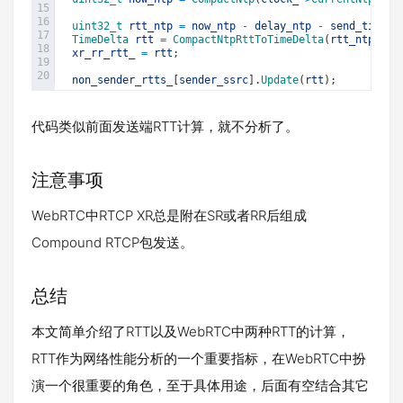
15
16
uint32_t 
rtt_ntp
=
now_ntp
-
delay_ntp
-
send_time_n
17
TimeDelta 
rtt
=
CompactNtpRttToTimeDelta
(
rtt_ntp
)
;
18
xr_rr_rtt_
=
rtt
;
19
20
non_sender_rtts_
[
sender_ssrc
]
.
Update
(
rtt
)
;
代码类似前面发送端RTT计算，就不分析了。
注意事项
WebRTC中RTCP XR总是附在SR或者RR后组成
Compound RTCP包发送。
总结
本文简单介绍了RTT以及WebRTC中两种RTT的计算，
RTT作为网络性能分析的一个重要指标，在WebRTC中扮
演一个很重要的角色，至于具体用途，后面有空结合其它