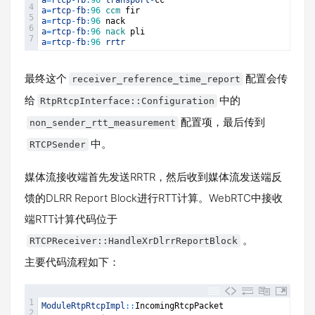
a
=
rtcp
-
fb
:
96
transport
-
cc
4
a
=
rtcp
-
fb
:
96
ccm 
fir
5
a
=
rtcp
-
fb
:
96
nack
6
a
=
rtcp
-
fb
:
96
nack 
pli
7
a
=
rtcp
-
fb
:
96
rrtr
最终这个
配置会传
receiver_reference_time_report
给
中的
RtpRtcpInterface::Configuration
配置项，最后传到
non_sender_rtt_measurement
中。
RTCPSender
媒体流接收端首先发送RRTR，然后收到媒体流发送端反
馈的DLRR Report Block进行RTT计算。WebRTC中接收
端RTT计算代码位于
。
RTCPReceiver::HandleXrDlrrReportBlock
主要代码流程如下：
1
ModuleRtpRtcpImpl
::
IncomingRtcpPacket
2