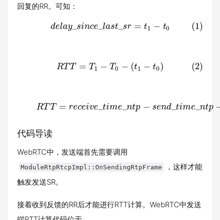
回复的RR。可知：
_
_
_
=
−
(1)
d
e
l
a
y
s
i
n
c
e
l
a
s
t
s
r
t
t
1
0
=
−
−
(
−
)
(2)
R
T
T
T
T
t
t
1
0
1
0
=
_
_
−
_
_
R
T
T
r
e
c
e
i
v
e
t
i
m
e
n
t
p
s
e
n
d
t
i
m
e
n
t
p
代码导读
WebRTC中，发送端首先需要调用
，这样才能
ModuleRtpRtcpImpl::OnSendingRtpFrame
触发发送SR。
接着收到反馈的RR后才能进行RTT计算。WebRTC中发送
端RTT计算代码位于