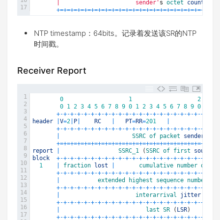
16
       |                      sender'
s
octet 
count
17
+=
+=
+=
+=
+=
+=
+=
+=
+=
+=
+=
+=
+=
+=
+=
+=
+=
+=
+=
+=
+=
+=
+=
+
NTP timestamp：64bits。记录着发送该SR的NTP
时间戳。
Receiver Report
1
0
1
2
2
0
1
2
3
4
5
6
7
8
9
0
1
2
3
4
5
6
7
8
9
0
1
2
3
+
-
+
-
+
-
+
-
+
-
+
-
+
-
+
-
+
-
+
-
+
-
+
-
+
-
+
-
+
-
+
-
+
-
+
-
+
-
+
-
+
-
+
-
+
-
+
4
header
|
V
=
2
|
P
|
RC
|
PT
=
RR
=
201
|
l
5
+
-
+
-
+
-
+
-
+
-
+
-
+
-
+
-
+
-
+
-
+
-
+
-
+
-
+
-
+
-
+
-
+
-
+
-
+
-
+
-
+
-
+
-
+
-
+
6
|
SSRC 
of 
packet 
sender
7
+=
+=
+=
+=
+=
+=
+=
+=
+=
+=
+=
+=
+=
+=
+=
+=
+=
+=
+=
+=
+=
+=
+=
+
8
report
|
SSRC_1
(
SSRC 
of 
first 
source
)
9
block
+
-
+
-
+
-
+
-
+
-
+
-
+
-
+
-
+
-
+
-
+
-
+
-
+
-
+
-
+
-
+
-
+
-
+
-
+
-
+
-
+
-
+
-
+
-
+
10
1
|
fraction 
lost
|
cumulative 
number 
of 
pa
11
+
-
+
-
+
-
+
-
+
-
+
-
+
-
+
-
+
-
+
-
+
-
+
-
+
-
+
-
+
-
+
-
+
-
+
-
+
-
+
-
+
-
+
-
+
-
+
12
|
extended 
highest 
sequence 
number 
re
13
+
-
+
-
+
-
+
-
+
-
+
-
+
-
+
-
+
-
+
-
+
-
+
-
+
-
+
-
+
-
+
-
+
-
+
-
+
-
+
-
+
-
+
-
+
-
+
14
|
interarrival 
jitter
15
+
-
+
-
+
-
+
-
+
-
+
-
+
-
+
-
+
-
+
-
+
-
+
-
+
-
+
-
+
-
+
-
+
-
+
-
+
-
+
-
+
-
+
-
+
-
+
16
|
last 
SR
(
LSR
)
17
+
-
+
-
+
-
+
-
+
-
+
-
+
-
+
-
+
-
+
-
+
-
+
-
+
-
+
-
+
-
+
-
+
-
+
-
+
-
+
-
+
-
+
-
+
-
+