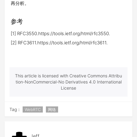
再分析。
参考
[1] RFC3550.https://tools.ietf.org/html/rfc3550.
[2] RFC3611.https://tools.ietf.org/html/rfc3611.
This article is licensed with Creative Commons Attribu
tion-NonCommercial-No Derivatives 4.0 International
License
Tag：
WebRTC
网络
Jeff