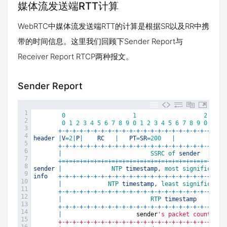
媒体流发送端RTT计算
WebRTC中媒体流发送端RTT的计算是根据SR以及RR中携
带的时间信息。这里我们回顾下Sender Report与
Receiver Report RTCP两种报文。
Sender Report
1
0
1
2
2
0
1
2
3
4
5
6
7
8
9
0
1
2
3
4
5
6
7
8
9
0
1
2
3
+
-
+
-
+
-
+
-
+
-
+
-
+
-
+
-
+
-
+
-
+
-
+
-
+
-
+
-
+
-
+
-
+
-
+
-
+
-
+
-
+
-
+
-
+
-
+
4
header
|
V
=
2
|
P
|
RC
|
PT
=
SR
=
200
|
l
5
+
-
+
-
+
-
+
-
+
-
+
-
+
-
+
-
+
-
+
-
+
-
+
-
+
-
+
-
+
-
+
-
+
-
+
-
+
-
+
-
+
-
+
-
+
-
+
6
|
SSRC 
of 
sender
7
+=
+=
+=
+=
+=
+=
+=
+=
+=
+=
+=
+=
+=
+=
+=
+=
+=
+=
+=
+=
+=
+=
+=
+
8
sender
|
NTP 
timestamp
,
most 
significant 
9
info
+
-
+
-
+
-
+
-
+
-
+
-
+
-
+
-
+
-
+
-
+
-
+
-
+
-
+
-
+
-
+
-
+
-
+
-
+
-
+
-
+
-
+
-
+
-
+
10
|
NTP 
timestamp
,
least 
significant 
11
+
-
+
-
+
-
+
-
+
-
+
-
+
-
+
-
+
-
+
-
+
-
+
-
+
-
+
-
+
-
+
-
+
-
+
-
+
-
+
-
+
-
+
-
+
-
+
12
|
RTP 
timestamp
13
+
-
+
-
+
-
+
-
+
-
+
-
+
-
+
-
+
-
+
-
+
-
+
-
+
-
+
-
+
-
+
-
+
-
+
-
+
-
+
-
+
-
+
-
+
-
+
14
|
sender
's packet count    
15
       +-+-+-+-+-+-+-+-+-+-+-+-+-+-+-+-+-+-+-+-+-+-+-+