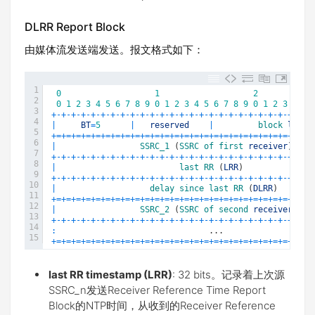
DLRR Report Block
由媒体流发送端发送。报文格式如下：
1
0
1
2
2
0
1
2
3
4
5
6
7
8
9
0
1
2
3
4
5
6
7
8
9
0
1
2
3
4
5
3
+
-
+
-
+
-
+
-
+
-
+
-
+
-
+
-
+
-
+
-
+
-
+
-
+
-
+
-
+
-
+
-
+
-
+
-
+
-
+
-
+
-
+
-
+
-
+
-
+
-
+
-
+
4
|
BT
=
5
|
reserved
|
block 
lengt
5
+=
+=
+=
+=
+=
+=
+=
+=
+=
+=
+=
+=
+=
+=
+=
+=
+=
+=
+=
+=
+=
+=
+=
+=
+=
+=
+
6
|
SSRC_1
(
SSRC 
of 
first 
receiver
)
7
+
-
+
-
+
-
+
-
+
-
+
-
+
-
+
-
+
-
+
-
+
-
+
-
+
-
+
-
+
-
+
-
+
-
+
-
+
-
+
-
+
-
+
-
+
-
+
-
+
-
+
-
+
8
|
last 
RR
(
LRR
)
9
+
-
+
-
+
-
+
-
+
-
+
-
+
-
+
-
+
-
+
-
+
-
+
-
+
-
+
-
+
-
+
-
+
-
+
-
+
-
+
-
+
-
+
-
+
-
+
-
+
-
+
-
+
10
|
delay 
since 
last 
RR
(
DLRR
)
11
+=
+=
+=
+=
+=
+=
+=
+=
+=
+=
+=
+=
+=
+=
+=
+=
+=
+=
+=
+=
+=
+=
+=
+=
+=
+=
+
12
|
SSRC_2
(
SSRC 
of 
second 
receiver
)
13
+
-
+
-
+
-
+
-
+
-
+
-
+
-
+
-
+
-
+
-
+
-
+
-
+
-
+
-
+
-
+
-
+
-
+
-
+
-
+
-
+
-
+
-
+
-
+
-
+
-
+
-
+
14
:
.
.
.
15
+=
+=
+=
+=
+=
+=
+=
+=
+=
+=
+=
+=
+=
+=
+=
+=
+=
+=
+=
+=
+=
+=
+=
+=
+=
+=
+
last RR timestamp (LRR)
: 32 bits。记录着上次源
SSRC_n发送Receiver Reference Time Report
Block的NTP时间，从收到的Receiver Reference