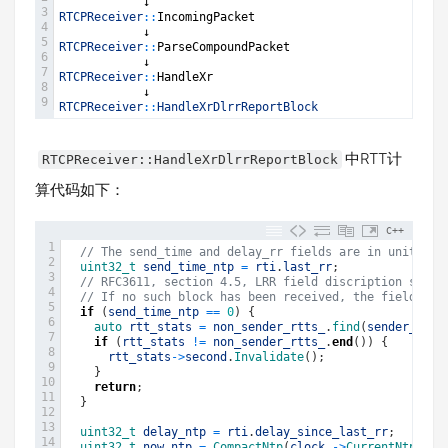
↓
3
RTCPReceiver
::
IncomingPacket
4
↓
5
RTCPReceiver
::
ParseCompoundPacket
6
↓
7
RTCPReceiver
::
HandleXr
8
↓
9
RTCPReceiver
::
HandleXrDlrrReportBlock
中RTT计
RTCPReceiver::HandleXrDlrrReportBlock
算代码如下：
C++
1
// The send_time and delay_rr fields are in units of
2
uint32_t 
send_time_ntp
=
rti
.
last_rr
;
3
// RFC3611, section 4.5, LRR field discription state
4
// If no such block has been received, the field is 
5
if
(
send_time_ntp
==
0
)
{
6
auto 
rtt_stats
=
non_sender_rtts_
.
find
(
sender_ssrc
7
if
(
rtt_stats
!=
non_sender_rtts_
.
end
(
)
)
{
8
rtt_stats
->
second
.
Invalidate
(
)
;
9
}
10
return
;
11
}
12
13
uint32_t 
delay_ntp
=
rti
.
delay_since_last_rr
;
14
uint32_t 
now_ntp
=
CompactNtp
(
clock_
->
CurrentNtpTime