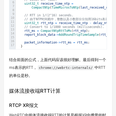
6
uint32_t 
receive_time_ntp
=
7
CompactNtp
(
TimeMicrosToNtp
(
last_received_rb_
.
u
8
9
// RTT in 1/(2^16) seconds.
10
// 由于NTP时间戳中，整数以及小数部分分别用16bits表示，所以
11
uint32_t 
rtt_ntp
=
receive_time_ntp
-
delay_ntp
-
12
// Convert to 1/1000 seconds (milliseconds).
13
rtt_ms
=
CompactNtpRttToMs
(
rtt_ntp
)
;
14
report_block_data
->
AddRoundTripTimeSample
(
rtt_ms
)
;
15
16
packet_information
->
rtt_ms
=
rtt_ms
;
17
}
结合前面的公式，上面代码应该很好理解。最后得到一个
ms表示的RTT，
中RTT
chrome://webrtc-internals/
的单位是秒。
媒体流接收端RTT计算
RTCP XR报文
WebRTC中媒体流接收端RTT的计算是根据XR中携带的时